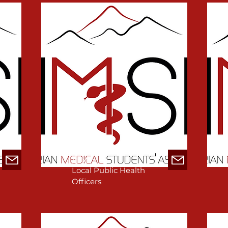
xxx
Local Public Health
Officers