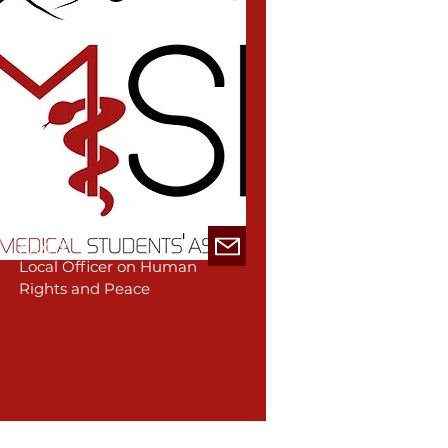
xxxxx
Local Officer on Human
Rights and Peace