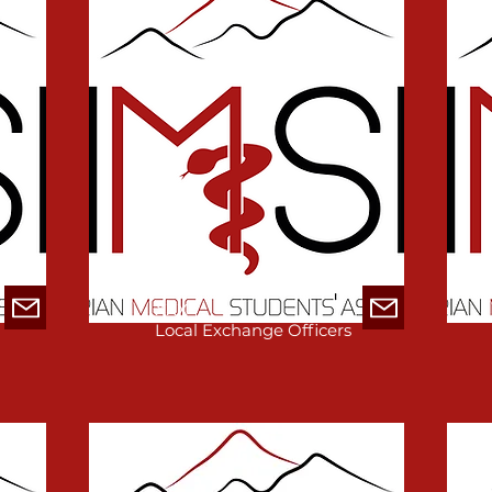
xxx
Local Exchange Officers