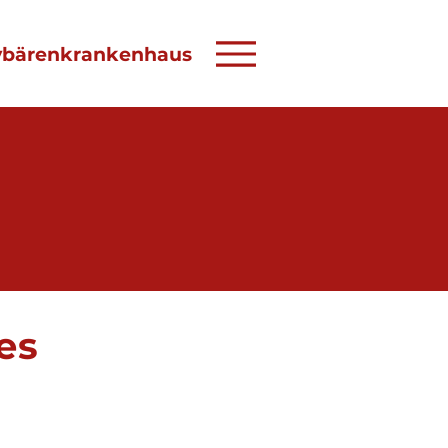
ybärenkrankenhaus
es