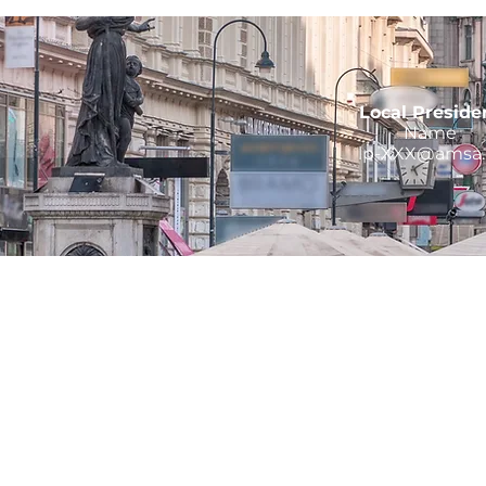
Local Preside
Name
lp-XXX@amsa.
president@amsa.at
Austrian Medical Students' Associat
Währinger Gürtel 18-20
Ebene 5ME
1090 Wien