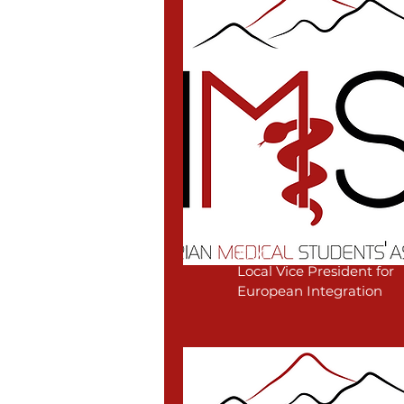
xxx
Local Vice President for
European Integration