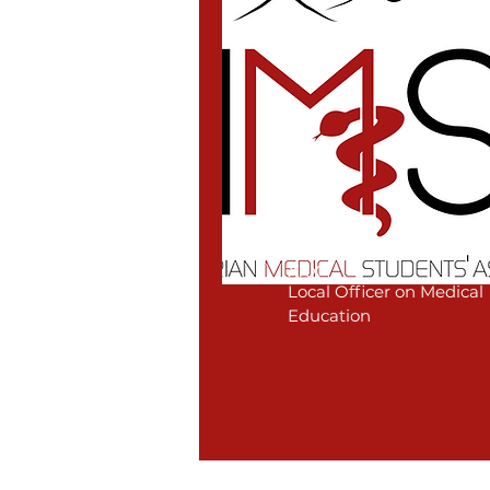
xxx
Local Officer on Medical
Education