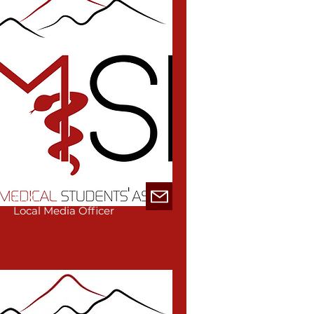
xxx
Local Media Officer