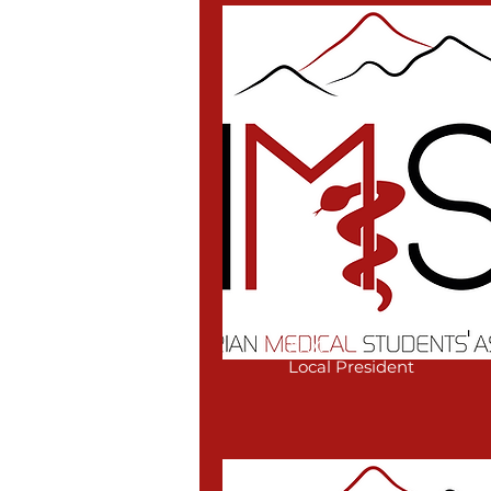
xxxx
Local President