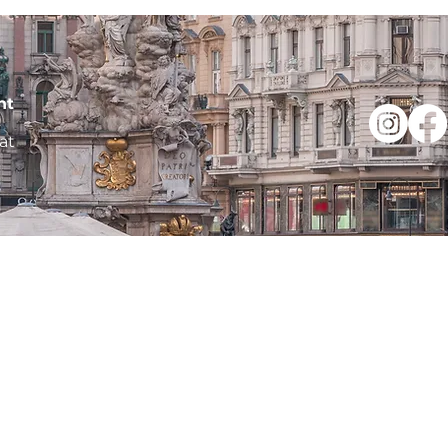
nt
at
Startseite
Was ist die AMSA
Vorstand
ion
Local Committees
Teddybärkrankenhaus
Famulaturaustausch
Standing Committees