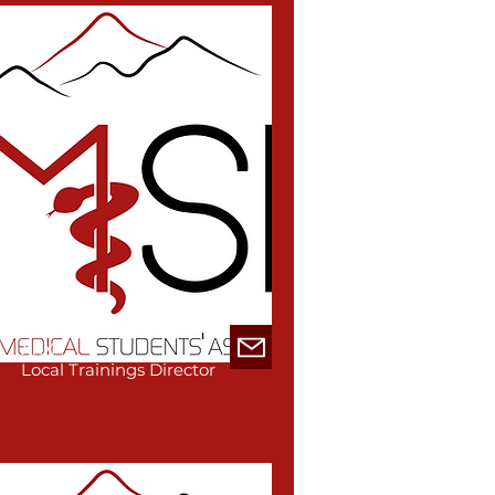
xxx
Local Trainings Director